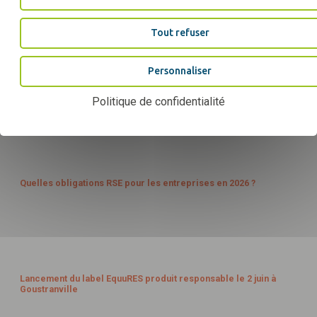
nouvelle étape pour une filière équine plus durable
JUIN
26
Tout refuser
Personnaliser
1
Les selles ENARA Biarritz et Chiberta de Devoucoux obtiennent
le niveau progression
Politique de confidentialité
JUIN
26
26
Quelles obligations RSE pour les entreprises en 2026 ?
MAI
26
2
Lancement du label EquuRES produit responsable le 2 juin à
Goustranville
JUIN
26