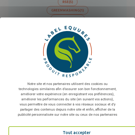
RSE
(5)
GREENWASHING
(1)
EMBALLAGE
(1)
X
Ma
INDUSTRIE
(1)
FACTURATION
(1)
Sélectionnez nombre de salariés...
7
Label Produit Responsable : quelle différence et plus-value
avec les autres labels RSE existants ?
JUIL
26
En envoyant le formulaire, vous acceptez que les
informations saisies soient exploitées dans le cadre de la
relation commerciale qui peut en découler
*
Notre site et nos partenaires utilisent des cookies ou
29
technologies similaires afin d’assurer son bon fonctionnement,
TÉLÉCHARGER
Entreprises et numérique responsable Comment sortir du
améliorer votre expérience (en enregistrant vos préférences),
greenwashing ?
JUIN
26
améliorer les performances du site (en suivant vos actions),
vous permettre de vous connecter à vos réseaux sociaux et d’y
partager des contenus depuis notre site et enfin, afficher de la
publicité personnalisée sur notre site ou ceux de nos partenaires
3
Lancement officiel du label EquuRES Produit Responsable : une
Tout accepter