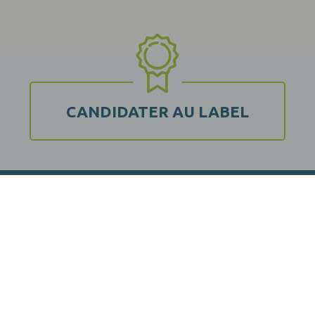
CANDIDATER AU LABEL
© 2019 -
Label EquuRES
Afin de respecter votre vie privée, nous collectons les données de
façon anonyme.
Suivez-nous :
Pour en savoir plus, consultez notre
Politique de confidentialité
.
Mentions légales
Presse
Partenaires
Contact
OK
AVEC LE SOUTIEN DE :