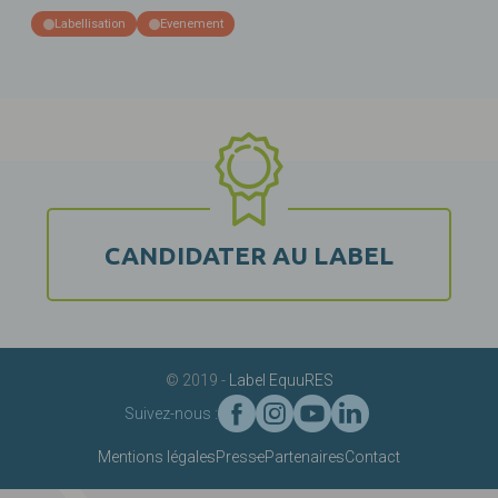
Labellisation
Evenement
CANDIDATER AU LABEL
© 2019 -
Label EquuRES
Suivez-nous :
Mentions légales
Presse
Partenaires
Contact