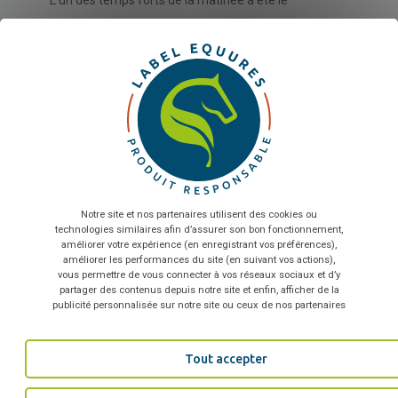
L’un des temps forts de la matinée a été le
témoignage du groupe LIM, première entreprise
X
Ma
engagée dans la démarche. Zachary Bazin et Émilie
Jeanjean ont partagé leur retour d’expérience avant
d’inviter les participants à découvrir les principales
Sélectionnez nombre de salariés...
étapes de fabrication de la selle Biarritz Enara de
Devoucoux, illustrant concrètement les enjeux de
En envoyant le formulaire, vous acceptez que les
informations saisies soient exploitées dans le cadre de la
conception et de production responsables.
relation commerciale qui peut en découler
*
Notre site et nos partenaires utilisent des cookies ou
Le lancement du label a également été l’occasion de
technologies similaires afin d’assurer son bon fonctionnement,
TÉLÉCHARGER
célébrer la
première labellisation officielle EquuRES
améliorer votre expérience (en enregistrant vos préférences),
améliorer les performances du site (en suivant vos actions),
Produit Responsable
. Le groupe LIM s’est vu
vous permettre de vous connecter à vos réseaux sociaux et d’y
partager des contenus depuis notre site et enfin, afficher de la
remettre son certificat de labellisation lors de cette
publicité personnalisée sur notre site ou ceux de nos partenaires
matinée, devenant ainsi la première entreprise à
obtenir cette reconnaissance. Cette distinction vient
Tout accepter
récompenser l’engagement de l’entreprise dans une
démarche de responsabilité globale et illustre