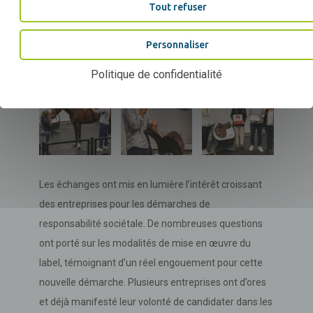
Tout refuser
concrètement les ambitions portées par ce nouveau
label au service d’une filière équine durable et
Personnaliser
innovante.
Politique de confidentialité
Les échanges ont mis en lumière l’intérêt croissant
des entreprises pour les démarches de
responsabilité sociétale. De nombreuses questions
ont porté sur les modalités de mise en œuvre du
label, témoignant d’un réel engouement pour cette
nouvelle démarche. Plusieurs entreprises ont d’ores
et déjà manifesté leur volonté de candidater dans les