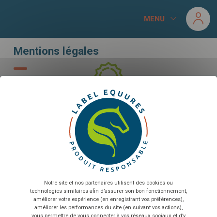
Panneau de gestion des cookies
MENU
Mentions légales
X
Ma
CANDIDATER AU LABEL
Sélectionnez nombre de salariés...
En envoyant le formulaire, vous acceptez que les
informations saisies soient exploitées dans le cadre de la
relation commerciale qui peut en découler
*
© 2019 -
Label EquuRES
Notre site et nos partenaires utilisent des cookies ou
Suivez-nous :
technologies similaires afin d’assurer son bon fonctionnement,
TÉLÉCHARGER
améliorer votre expérience (en enregistrant vos préférences),
Mentions légales
Presse
Partenaires
Contact
améliorer les performances du site (en suivant vos actions),
vous permettre de vous connecter à vos réseaux sociaux et d’y