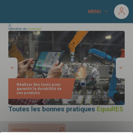
Panneau de gestion des cookies
MENU
Sélection du
moment
Télécharger
votre fichier
Réaliser des tests pour
garantir la durabilité de
ses produits
Toutes les bonnes pratiques
EquuRES