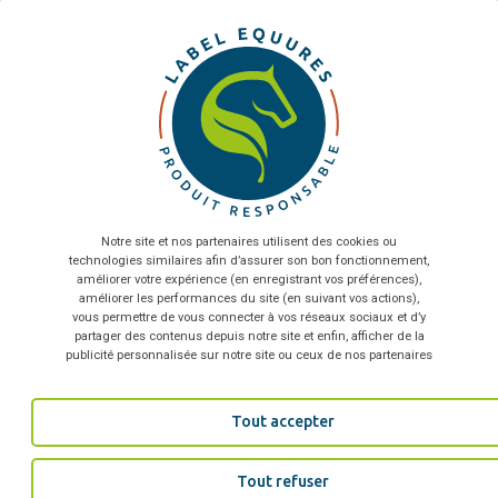
X
Ma
QUALITÉ PRODUIT
Toutes les thématiques
Réaliser des tests pour garantir la durabilité de ses produits
Sélectionnez nombre de salariés...
En envoyant le formulaire, vous acceptez que les
informations saisies soient exploitées dans le cadre de la
relation commerciale qui peut en découler
*
MODÈLE D’AFFAIRE
Notre site et nos partenaires utilisent des cookies ou
technologies similaires afin d’assurer son bon fonctionnement,
TÉLÉCHARGER
Intégrer les critères RSE dans le cahier des charges de vos
améliorer votre expérience (en enregistrant vos préférences),
fournisseurs
améliorer les performances du site (en suivant vos actions),
vous permettre de vous connecter à vos réseaux sociaux et d’y
partager des contenus depuis notre site et enfin, afficher de la
publicité personnalisée sur notre site ou ceux de nos partenaires
ÉCO-RESPONSABLE
Tout accepter
Intégrer l’écoconception dès la phase de développement
produit
Tout refuser