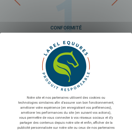
1
CONFORMITÉ
X
Ma
Je m’assure que mon produit respecte la réglementation en vigueur
sur les matières, procédés et allégations environnementales.
Je rends mon produit plus lisible et compréhensible pour les
Sélectionnez nombre de salariés...
utilisateurs en étant plus transparent.
En intégrant les exigences de durabilité dès la conception, je réduis
les risques juridiques ou réputationnels liés à mon produit.
En envoyant le formulaire, vous acceptez que les
informations saisies soient exploitées dans le cadre de la
Le label EquuRES Produit Responsable me guide pour anticiper les
relation commerciale qui peut en découler
*
futures évolutions réglementaires (affichage environnemental, éco-
conception…).
Notre site et nos partenaires utilisent des cookies ou
technologies similaires afin d’assurer son bon fonctionnement,
TÉLÉCHARGER
améliorer votre expérience (en enregistrant vos préférences),
améliorer les performances du site (en suivant vos actions),
Comment
candidater au label ?
vous permettre de vous connecter à vos réseaux sociaux et d’y
partager des contenus depuis notre site et enfin, afficher de la
publicité personnalisée sur notre site ou ceux de nos partenaires