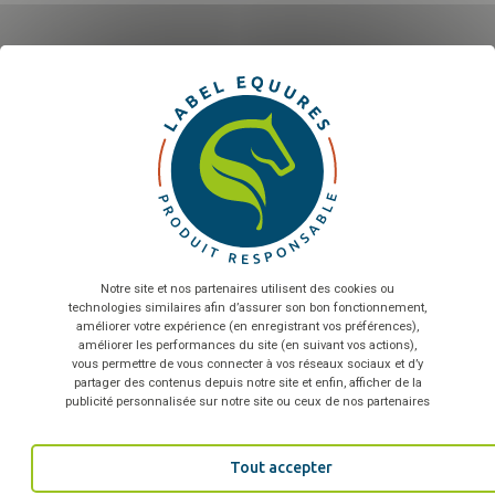
X
Ma
Sélectionnez nombre de salariés...
En envoyant le formulaire, vous acceptez que les
informations saisies soient exploitées dans le cadre de la
relation commerciale qui peut en découler
*
Notre site et nos partenaires utilisent des cookies ou
technologies similaires afin d’assurer son bon fonctionnement,
TÉLÉCHARGER
améliorer votre expérience (en enregistrant vos préférences),
améliorer les performances du site (en suivant vos actions),
vous permettre de vous connecter à vos réseaux sociaux et d’y
partager des contenus depuis notre site et enfin, afficher de la
publicité personnalisée sur notre site ou ceux de nos partenaires
Tout accepter