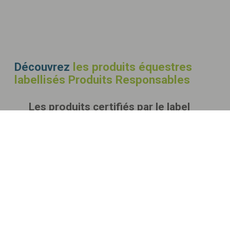
Découvrez
les produits équestres
labellisés Produits Responsables
Les produits certifiés par le label
Afin de respecter votre vie privée, nous collectons les données de
Le label EquuRES Produit Responsable est tout
nouveau ! Retrouvez les premiers produits labellisés.
façon anonyme.
Pour en savoir plus, consultez notre
Politique de confidentialité
.
Comment rejoindre les labellisés ?
OK
CANDIDATER AU LABEL